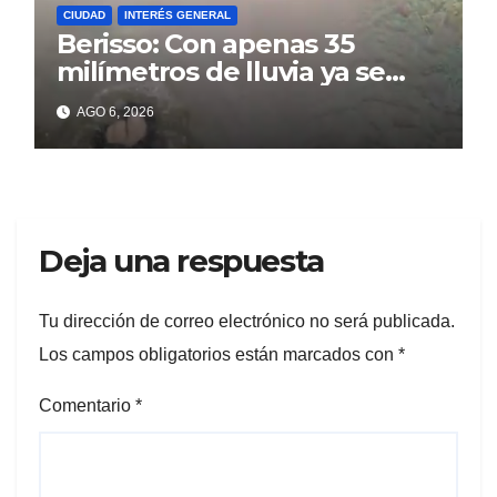
CIUDAD
INTERÉS GENERAL
Berisso: Con apenas 35
milímetros de lluvia ya se
sienten los problemas
AGO 6, 2026
Deja una respuesta
Tu dirección de correo electrónico no será publicada.
Los campos obligatorios están marcados con
*
Comentario
*