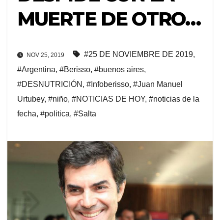
MUERTE DE OTRO…
#25 DE NOVIEMBRE DE 2019
,
NOV 25, 2019
#Argentina
,
#Berisso
,
#buenos aires
,
#DESNUTRICIÓN
,
#Infoberisso
,
#Juan Manuel
Urtubey
,
#niño
,
#NOTICIAS DE HOY
,
#noticias de la
fecha
,
#politica
,
#Salta