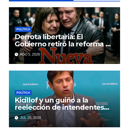
POLÍTICA
Derrota libertaria: El
Gobierno retiró la reforma a
la Ley de Tierras en el
AGO 5, 2026
Senado
POLÍTICA
Kicillof y un guiño a la
reelección de intendentes
que Cagliardi espera ansioso
JUL 25, 2026