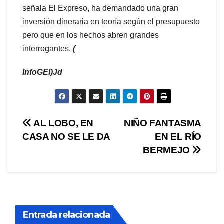
señala El Expreso, ha demandado una gran
inversión dineraria en teoría según el presupuesto
pero que en los hechos abren grandes
interrogantes.
(
InfoGEI)Jd
Navegación
AL LOBO, EN
NIÑO FANTASMA
CASA NO SE LE DA
EN EL RÍO
de
BERMEJO
entradas
Entrada relacionada