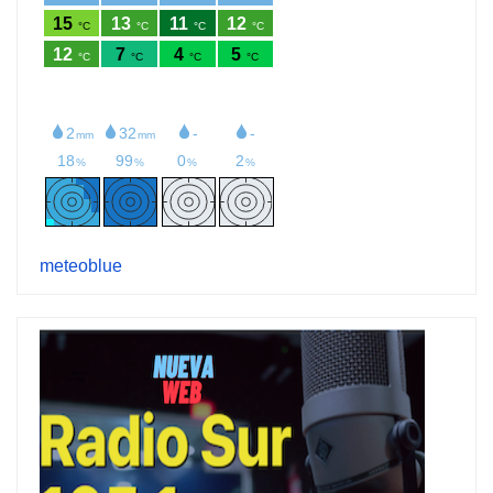
meteoblue