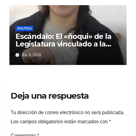
POLÍTICA
Escándalo: El «ñoqui» de la
Legislatura vinculado a la
concejal libertaria no quiere
JUL 6, 2026
soltar al «ESTADO»
Deja una respuesta
Tu dirección de correo electrónico no será publicada.
Los campos obligatorios están marcados con
*
Comentario
*