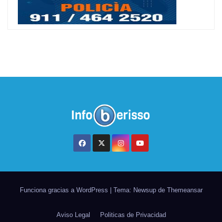
Funciona gracias a WordPress
|
Tema: Newsup de
Themeansar
Aviso Legal
Politicas de Privacidad