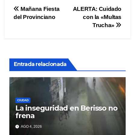
Navegación
Mañana Fiesta
ALERTA: Cuidado
del Provinciano
con la «Multas
de
Trucha»
entradas
Entrada relacionada
CIUDAD
La inseguridad en Berisso no
frena
AGO 4, 2026