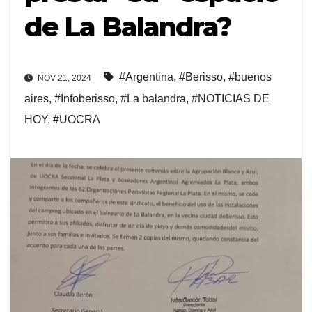
de La Balandra?
#Argentina
,
#Berisso
,
#buenos
NOV 21, 2024
aires
,
#Infoberisso
,
#La balandra
,
#NOTICIAS DE
HOY
,
#UOCRA