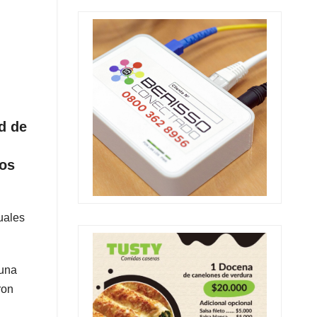
d de
dos
uales
 una
ron