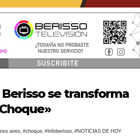
Berisso se transforma
l Choque»
nos aires
,
#choque
,
#Infoberisso
,
#NOTICIAS DE HOY