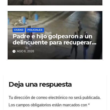
CIUDAD
POLICIALES
Padre e hijo golpearon a un
delincuente para recuperar
un celular robado en Berisso
AGO 6, 2026
Deja una respuesta
Tu dirección de correo electrónico no será publicada.
Los campos obligatorios están marcados con
*