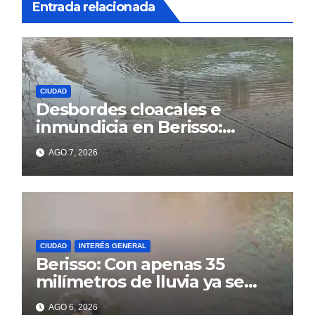
Entrada relacionada
CIUDAD
Desbordes cloacales e
inmundicia en Berisso:
colapso de la red en la calle
AGO 7, 2026
14
CIUDAD
INTERÉS GENERAL
Berisso: Con apenas 35
milímetros de lluvia ya se
sienten los problemas
AGO 6, 2026