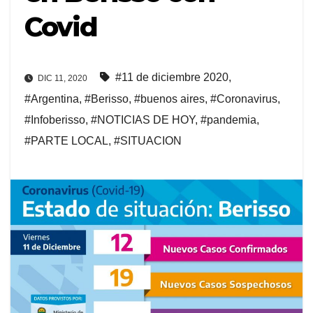
Covid
#11 de diciembre 2020
,
DIC 11, 2020
#Argentina
,
#Berisso
,
#buenos aires
,
#Coronavirus
,
#Infoberisso
,
#NOTICIAS DE HOY
,
#pandemia
,
#PARTE LOCAL
,
#SITUACION