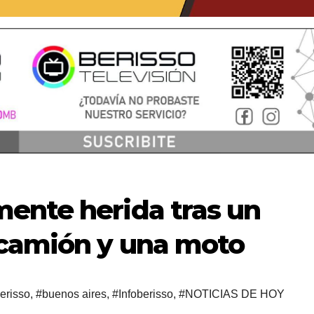
ente herida tras un
camión y una moto
erisso
,
#buenos aires
,
#Infoberisso
,
#NOTICIAS DE HOY