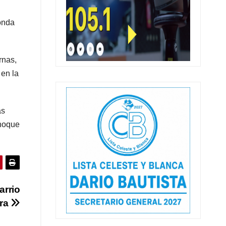
onda
rnas,
 en la
as
choque
arrio
rra