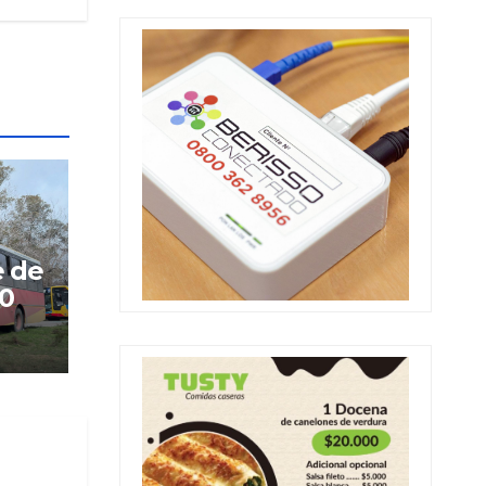
e de
60