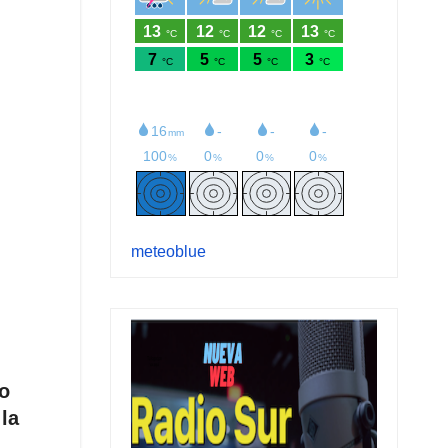
meteoblue
io
 la