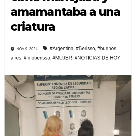
amamantaba a una
criatura
#Argentina
,
#Berisso
,
#buenos
NOV 9, 2024
aires
,
#Infoberisso
,
#MUJER
,
#NOTICIAS DE HOY