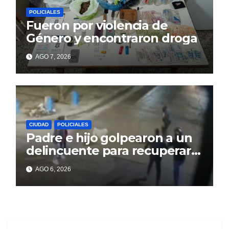
POLICIALES
Fueron por violencia de
Género y encontraron droga
AGO 7, 2026
CIUDAD
POLICIALES
Padre e hijo golpearon a un
delincuente para recuperar
un celular robado en Berisso
AGO 6, 2026