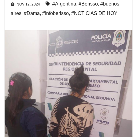
#Argentina
,
#Berisso
,
#buenos
NOV 12, 2024
aires
,
#Dama
,
#Infoberisso
,
#NOTICIAS DE HOY