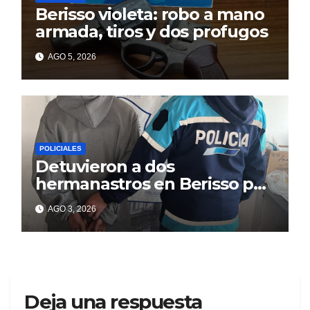
Berisso violeta: robo a mano
armada, tiros y dos profugos
AGO 5, 2026
POLICIALES
Detuvieron a dos
hermanastros en Berisso por
matar a puñaladas a un
AGO 3, 2026
tatuador
Deja una respuesta