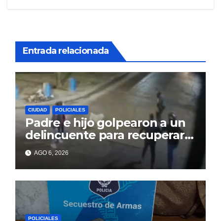
Entrada relacionada
CIUDAD
POLICIALES
Padre e hijo golpearon a un
delincuente para recuperar
un celular robado en Berisso
AGO 6, 2026
POLICIALES