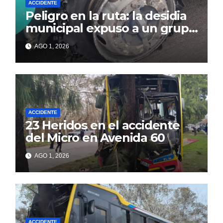
ACCIDENTE
Peligro en la ruta: la desidia
municipal expuso a un grupo
de berissenses
AGO 1, 2026
ACCIDENTE
23 Heridos en el accidente
del Micro en Avenida 60
AGO 1, 2026
ACCIDENTE