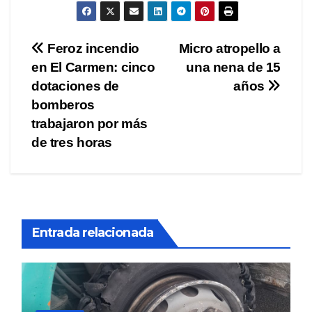
Navegación
Feroz incendio
Micro atropello a
en El Carmen: cinco
una nena de 15
de
dotaciones de
años
entradas
bomberos
trabajaron por más
de tres horas
Entrada relacionada