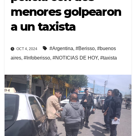
menores golpearon
a un taxista
#Argentina
,
#Berisso
,
#buenos
OCT 4, 2024
aires
,
#Infoberisso
,
#NOTICIAS DE HOY
,
#taxista