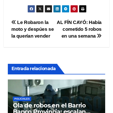
Navegación
Le Robaron la
AL FÍN CAYÓ: Había
moto y despúes se
cometido 5 robos
de
la querían vender
en una semana
entradas
Entrada relacionada
POLICIALES
Ola de robos en el Barrio
Banco Provincia: escalan