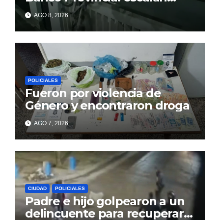
paredes en la noche y nadie
AGO 8, 2026
responde
POLICIALES
Fueron por violencia de
Género y encontraron droga
AGO 7, 2026
CIUDAD
POLICIALES
Padre e hijo golpearon a un
delincuente para recuperar