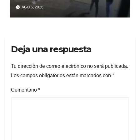
un celular robado en Berisso
AGO 6, 2026
Deja una respuesta
Tu dirección de correo electrónico no será publicada.
Los campos obligatorios están marcados con
*
Comentario
*