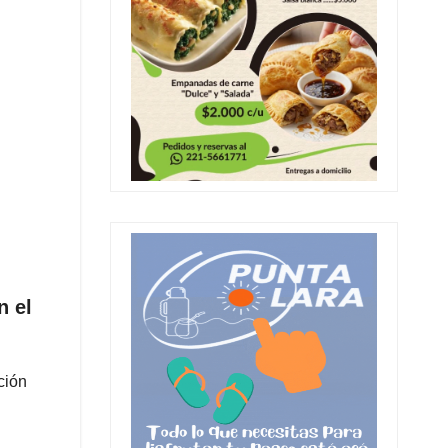
n el
ción