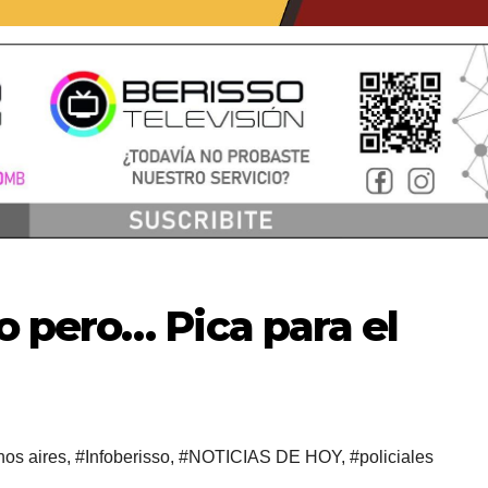
 pero… Pica para el
os aires
,
#Infoberisso
,
#NOTICIAS DE HOY
,
#policiales