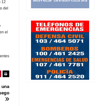
o 12
o del
e
en el
ientes
a una
Fuego