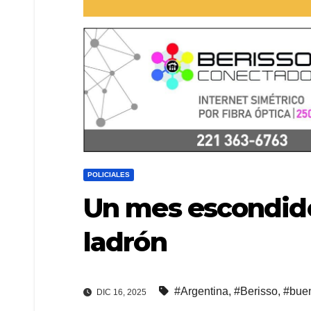
POLICIALES
Un mes escondido
ladrón
#Argentina
,
#Berisso
,
#buen
DIC 16, 2025