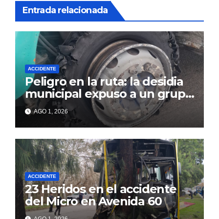
Entrada relacionada
ACCIDENTE
Peligro en la ruta: la desidia
municipal expuso a un grupo
de berissenses
AGO 1, 2026
ACCIDENTE
23 Heridos en el accidente
del Micro en Avenida 60
AGO 1, 2026