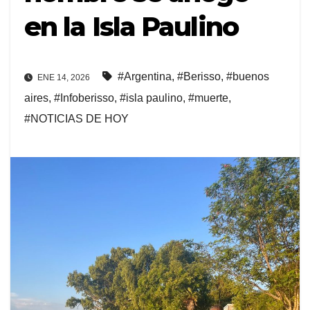
en la Isla Paulino
#Argentina
,
#Berisso
,
#buenos
ENE 14, 2026
aires
,
#Infoberisso
,
#isla paulino
,
#muerte
,
#NOTICIAS DE HOY