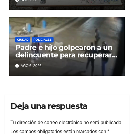
AGO 7, 2026
CIUDAD
POLICIALES
Padre e hijo golpearon a un
delincuente para recuperar
un celular robado en Berisso
AGO 6, 2026
Deja una respuesta
Tu dirección de correo electrónico no será publicada.
Los campos obligatorios están marcados con
*