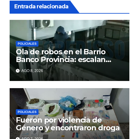
Entrada relacionada
POLICIALES
Ola de robos en el Barrio
Banco Provincia: escalan
paredes en la noche y nadie
AGO 8, 2026
responde
POLICIALES
Fueron por violencia de
Género y encontraron droga