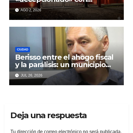
Cagliardi y sus promesas
AGO 2, 2026
incumplidas
CIUDAD
Berisso entre el ahogo fiscal
y la parálisis: un municipio
acorralado por la falta de
JUL 26, 2026
gestión y el desencanto
vecino
Deja una respuesta
Tu dirección de correo electrónico no será publicada.