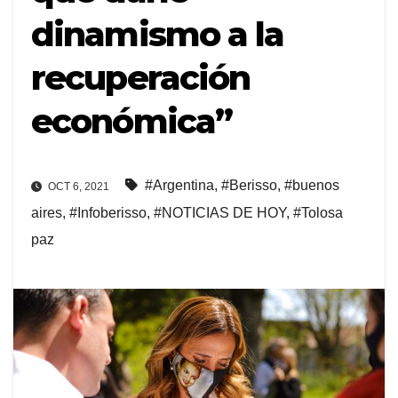
dinamismo a la
recuperación
económica”
#Argentina
,
#Berisso
,
#buenos
OCT 6, 2021
aires
,
#Infoberisso
,
#NOTICIAS DE HOY
,
#Tolosa
paz