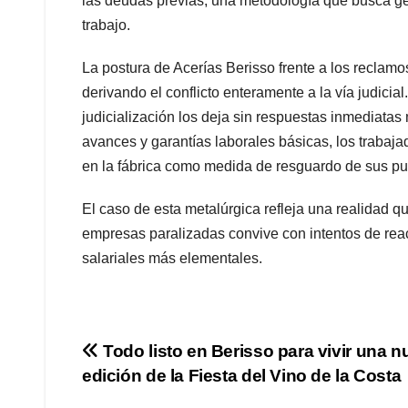
las deudas previas, una metodología que busca ge
trabajo.
La postura de Acerías Berisso frente a los reclamos
derivando el conflicto enteramente a la vía judici
judicialización los deja sin respuestas inmediatas m
avances y garantías laborales básicas, los traba
en la fábrica como medida de resguardo de sus pues
El caso de esta metalúrgica refleja una realidad q
empresas paralizadas convive con intentos de reac
salariales más elementales.
Navegación
Todo listo en Berisso para vivir una 
edición de la Fiesta del Vino de la Costa
de