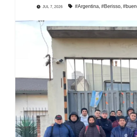
#Argentina
,
#Berisso
,
#buen
JUL 7, 2026