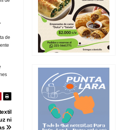
os de
,
lta de
nente
e
ones
extil
uz ni
as