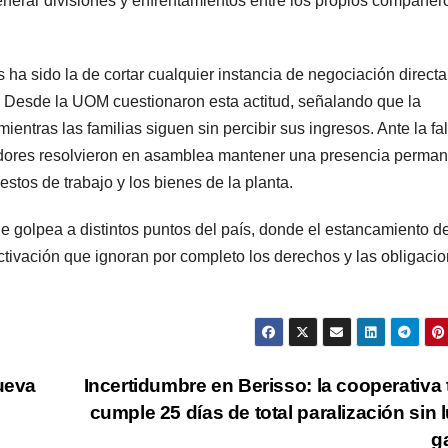
nerar divisiones y enfrentamientos entre los propios compañer
 ha sido la de cortar cualquier instancia de negociación directa
al. Desde la UOM cuestionaron esta actitud, señalando que la
ientras las familias siguen sin percibir sus ingresos. Ante la fa
jadores resolvieron en asamblea mantener una presencia perma
tos de trabajo y los bienes de la planta.
ue golpea a distintos puntos del país, donde el estancamiento d
tivación que ignoran por completo los derechos y las obligaci
nueva
Incertidumbre en Berisso: la cooperativa t
cumple 25 días de total paralización sin l
g