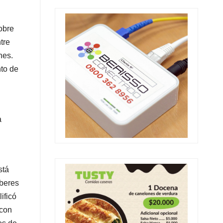
obre
tre
nes.
nto de
a
stá
aberes
ificó
 con