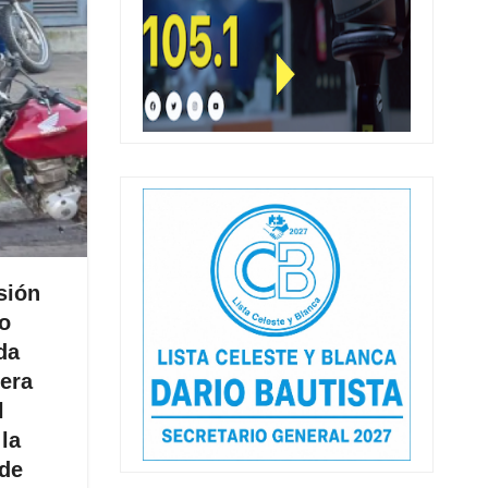
sión
to
da
rera
l
 la
 de