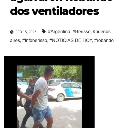
dos ventiladores
#Argentina
,
#Berisso
,
#buenos
FEB 15, 2025
aires
,
#Infoberisso
,
#NOTICIAS DE HOY
,
#robando