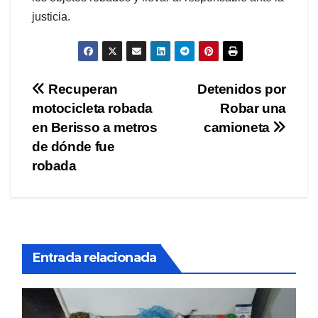
justicia.
Navegación
Recuperan
Detenidos por
motocicleta robada
Robar una
de
en Berisso a metros
camioneta
entradas
de dónde fue
robada
Entrada relacionada