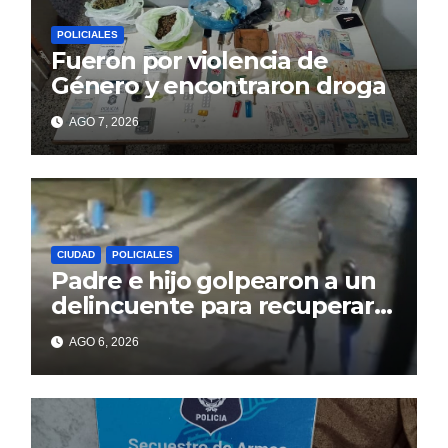
POLICIALES
Fueron por violencia de
Género y encontraron droga
AGO 7, 2026
CIUDAD
POLICIALES
Padre e hijo golpearon a un
delincuente para recuperar
un celular robado en Berisso
AGO 6, 2026