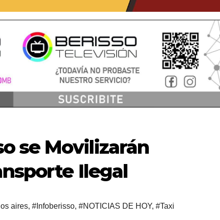
so se Movilizarán
nsporte Ilegal
os aires
,
#Infoberisso
,
#NOTICIAS DE HOY
,
#Taxi