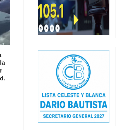
a
la
r
d.