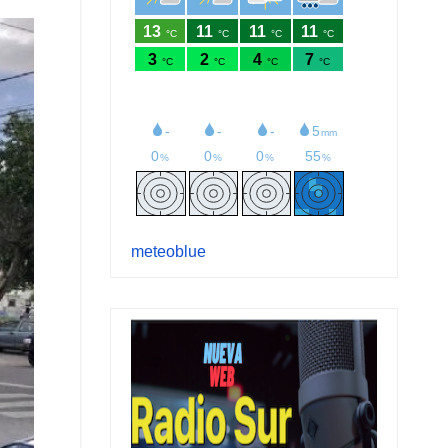
meteoblue