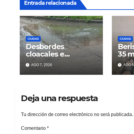
Entrada relacionada
CIUDAD
CIUDAD
Desbordes
Beri
cloacales e
35 m
inmundicia en
lluv
AGO 7, 2026
AGO 6
Berisso: colapso de
los 
la red en la calle 14
Deja una respuesta
Tu dirección de correo electrónico no será publicada.
Comentario
*