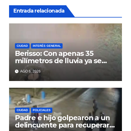
Entrada relacionada
CIUDAD
INTERÉS GENERAL
Berisso: Con apenas 35
milímetros de lluvia ya se
sienten los problemas
AGO 6, 2026
CIUDAD
POLICIALES
Padre e hijo golpearon a un
delincuente para recuperar