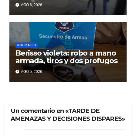
un celular robado en Berisso
AGO 6, 2026
POLICIALES
Berisso violeta: robo a mano
armada, tiros y dos profugos
AGO 5, 2026
Un comentario en «TARDE DE
AMENAZAS Y DECISIONES DISPARES»