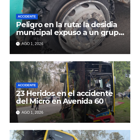
ACCIDENTE
Peligro en la ruta: la desidia
municipal expuso a un grupo
de berissenses
AGO 1, 2026
ACCIDENTE
23 Heridos en el accidente
del Micro en Avenida 60
AGO 1, 2026