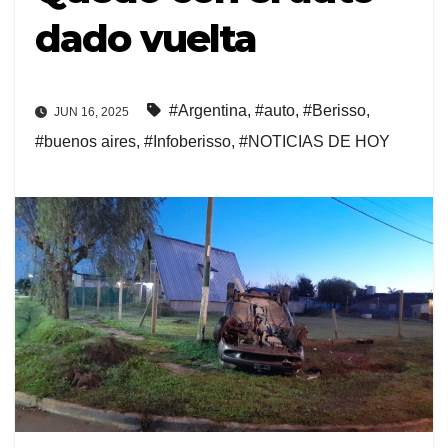
dado vuelta
#Argentina
,
#auto
,
#Berisso
,
JUN 16, 2025
#buenos aires
,
#Infoberisso
,
#NOTICIAS DE HOY