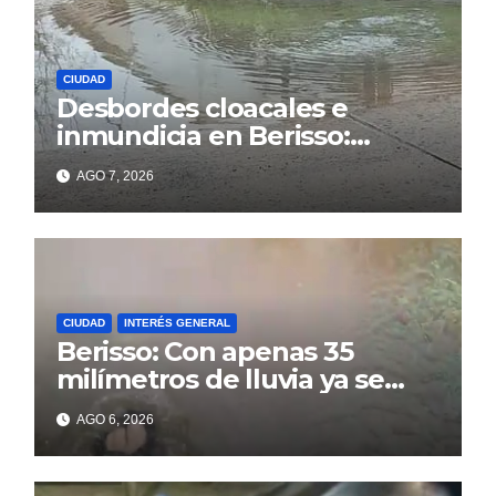
CIUDAD
Desbordes cloacales e
inmundicia en Berisso:
colapso de la red en la calle
AGO 7, 2026
14
CIUDAD
INTERÉS GENERAL
Berisso: Con apenas 35
milímetros de lluvia ya se
sienten los problemas
AGO 6, 2026