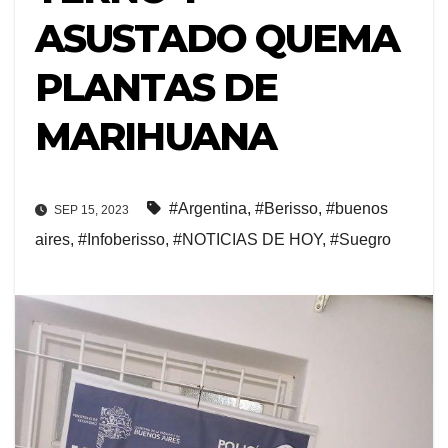
ASUSTADO QUEMA
PLANTAS DE
MARIHUANA
#Argentina
,
#Berisso
,
#buenos
SEP 15, 2023
aires
,
#Infoberisso
,
#NOTICIAS DE HOY
,
#Suegro