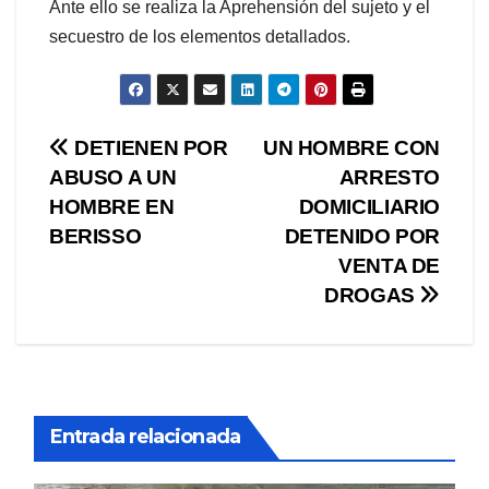
Ante ello se realiza la Aprehensión del sujeto y el
secuestro de los elementos detallados.
Navegación
DETIENEN POR
UN HOMBRE CON
ABUSO A UN
ARRESTO
de
HOMBRE EN
DOMICILIARIO
entradas
BERISSO
DETENIDO POR
VENTA DE
DROGAS
Entrada relacionada