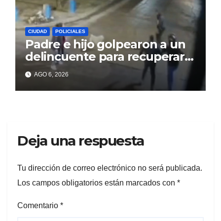
CIUDAD
POLICIALES
Padre e hijo golpearon a un
delincuente para recuperar
un celular robado en Berisso
AGO 6, 2026
Deja una respuesta
Tu dirección de correo electrónico no será publicada.
Los campos obligatorios están marcados con
*
Comentario
*