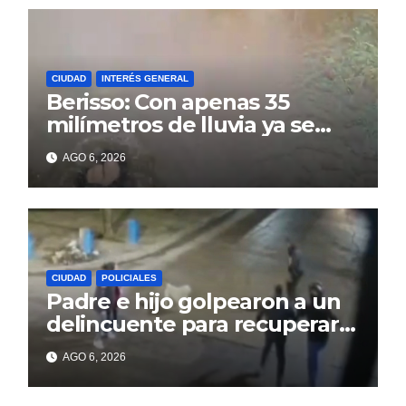
CIUDAD
INTERÉS GENERAL
Berisso: Con apenas 35
milímetros de lluvia ya se
sienten los problemas
AGO 6, 2026
CIUDAD
POLICIALES
Padre e hijo golpearon a un
delincuente para recuperar
un celular robado en Berisso
AGO 6, 2026