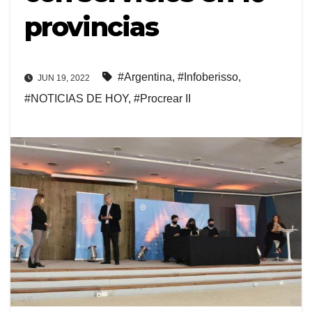
provincias
#Argentina
,
#Infoberisso
,
JUN 19, 2022
#NOTICIAS DE HOY
,
#Procrear II