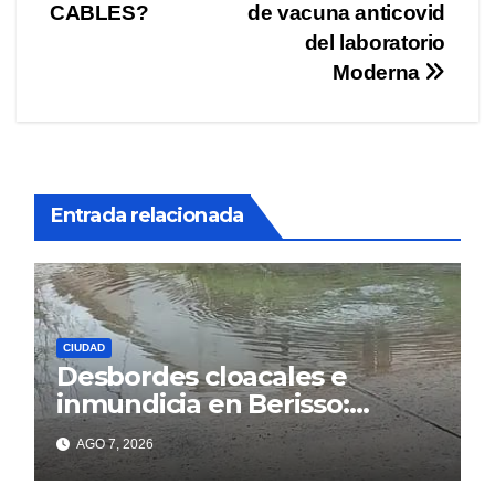
de
CABLES?
de vacuna anticovid
entradas
del laboratorio
Moderna
Entrada relacionada
CIUDAD
Desbordes cloacales e
inmundicia en Berisso:
colapso de la red en la calle
AGO 7, 2026
14