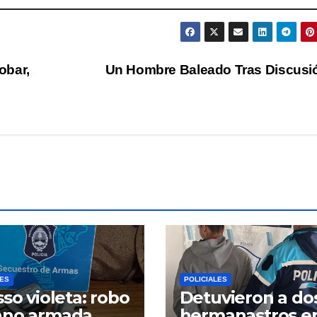
obar,
Un Hombre Baleado Tras Discus
LES
POLICIALES
sso violeta: robo
Detuvieron a do
ano armada,
hermanastros e