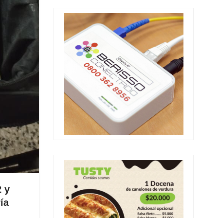
2 y
ía