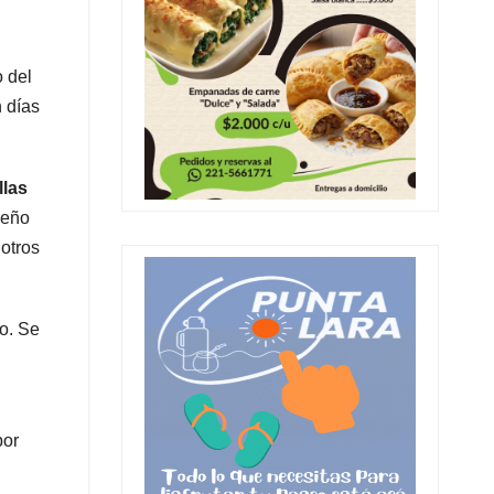
o del
 días
llas
ueño
otros
so. Se
por