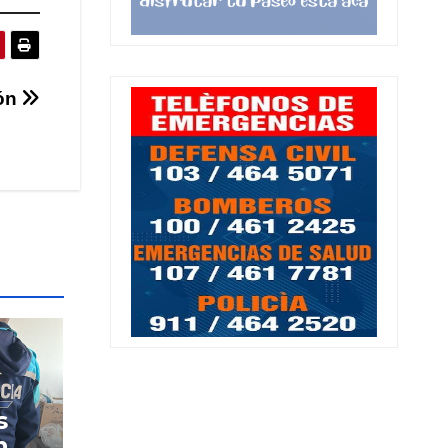
ión
s
n