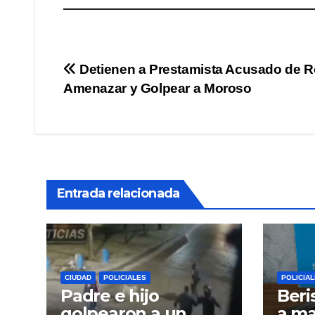
Navegación
Detienen a Prestamista Acusado de R
Amenazar y Golpear a Moroso
de
entradas
Entrada relacionada
CIUDAD
POLICIALES
POLICIA
Padre e hijo
Beri
golpearon a un
a m