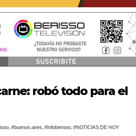
 carne: robó todo para el
isso
,
#buenos aires
,
#Infoberisso
,
#NOTICIAS DE HOY