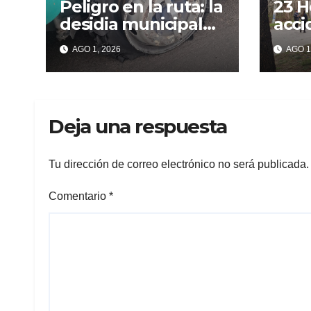
Peligro en la ruta: la
23 H
desidia municipal
acci
expuso a un grupo
en A
AGO 1, 2026
AGO 1
de berissenses
Deja una respuesta
Tu dirección de correo electrónico no será publicada.
Comentario
*