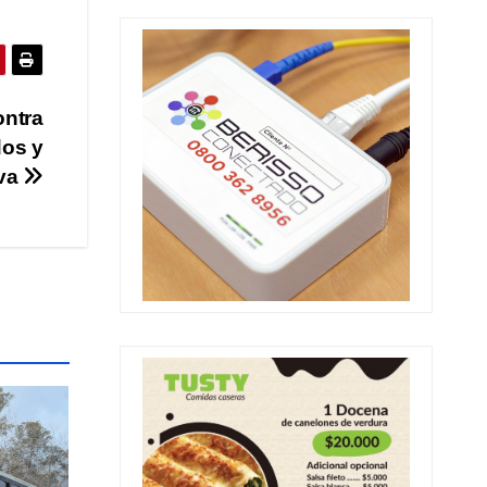
ontra
dos y
iva