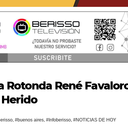
 la Rotonda René Favalor
 Herido
erisso
,
#buenos aires
,
#Infoberisso
,
#NOTICIAS DE HOY