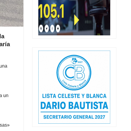
la
aría
 una
a un
osas»