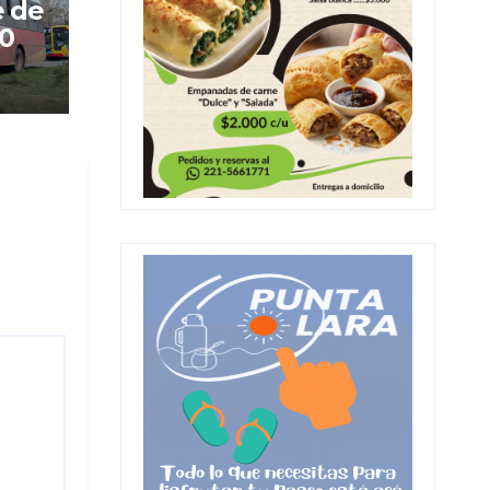
e de
60