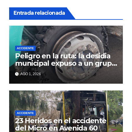
Entrada relacionada
ACCIDENTE
Peligro en la ruta: la desidia
municipal expuso a un grupo
de berissenses
AGO 1, 2026
ACCIDENTE
23 Heridos en el accidente
del Micro en Avenida 60