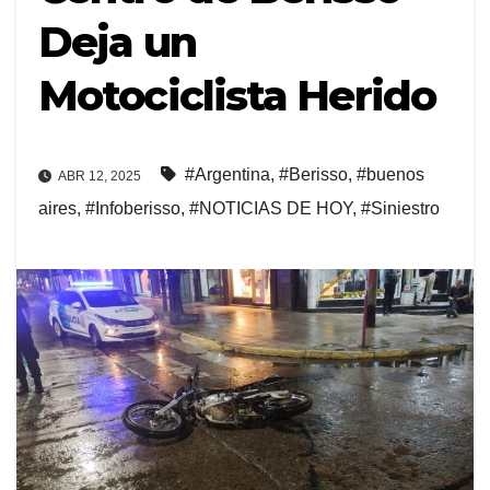
Deja un
Motociclista Herido
#Argentina
,
#Berisso
,
#buenos
ABR 12, 2025
aires
,
#Infoberisso
,
#NOTICIAS DE HOY
,
#Siniestro