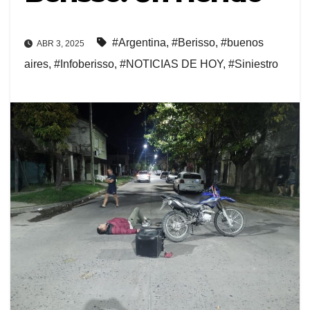
#Argentina
,
#Berisso
,
#buenos
ABR 3, 2025
aires
,
#Infoberisso
,
#NOTICIAS DE HOY
,
#Siniestro