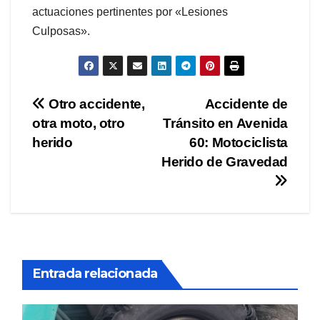
actuaciones pertinentes por «Lesiones
Culposas».
Navegación
Otro accidente,
Accidente de
otra moto, otro
Tránsito en Avenida
de
herido
60: Motociclista
entradas
Herido de Gravedad
Entrada relacionada