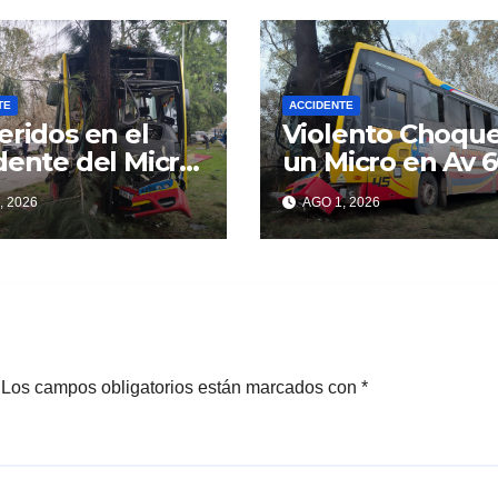
TE
ACCIDENTE
eridos en el
Violento Choqu
dente del Micro
un Micro en Av 
venida 60
, 2026
AGO 1, 2026
Los campos obligatorios están marcados con
*