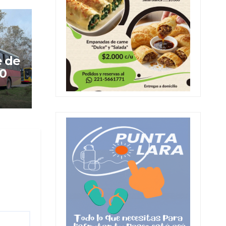
e de
60