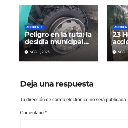
ACCIDENTE
ACCIDEN
Peligro en la ruta: la
23 H
desidia municipal
acci
expuso a un grupo
en A
AGO 1, 2026
AGO 1
de berissenses
Deja una respuesta
Tu dirección de correo electrónico no será publicada.
Comentario
*