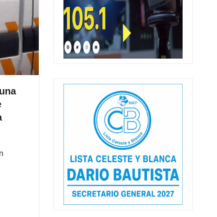
 una
e
a
n