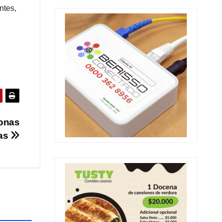
ntes,
sonas
das