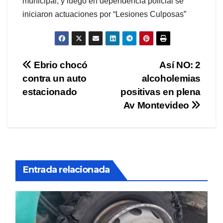
municipal, y luego en dependencia policial se
iniciaron actuaciones por “Lesiones Culposas”
Navegación
Ebrio chocó
Así NO: 2
contra un auto
alcoholemias
de
estacionado
positivas en plena
entradas
Av Montevideo
Entrada relacionada