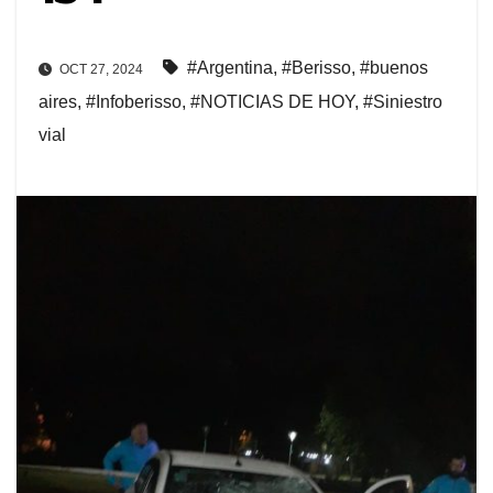
#Argentina
,
#Berisso
,
#buenos
OCT 27, 2024
aires
,
#Infoberisso
,
#NOTICIAS DE HOY
,
#Siniestro
vial