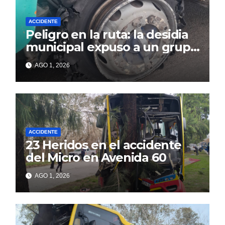
ACCIDENTE
Peligro en la ruta: la desidia
municipal expuso a un grupo
de berissenses
AGO 1, 2026
ACCIDENTE
23 Heridos en el accidente
del Micro en Avenida 60
AGO 1, 2026