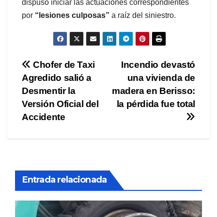
dispuso iniciar las actuaciones correspondientes
por
“lesiones culposas”
a raíz del siniestro.
Navegación
Chofer de Taxi
Incendio devastó
Agredido salió a
una vivienda de
de
Desmentir la
madera en Berisso:
entradas
Versión Oficial del
la pérdida fue total
Accidente
Entrada relacionada