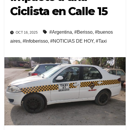
Ciclista en Calle 15
#Argentina
,
#Berisso
,
#buenos
OCT 16, 2025
aires
,
#Infoberisso
,
#NOTICIAS DE HOY
,
#Taxi