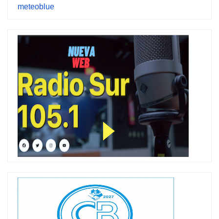
meteoblue