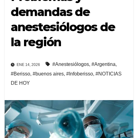
demandas de
anestesiólogos de
la región
#Anestesiólogos
,
#Argentina
,
ENE 14, 2026
#Berisso
,
#buenos aires
,
#Infoberisso
,
#NOTICIAS
DE HOY