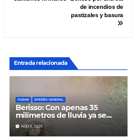
entradas
de incendios de
pastizales y basura
Entrada relacionada
CIUDAD
INTERÉS GENERAL
Berisso: Con apenas 35
milímetros de lluvia ya se
sienten los problemas
AGO 6, 2026