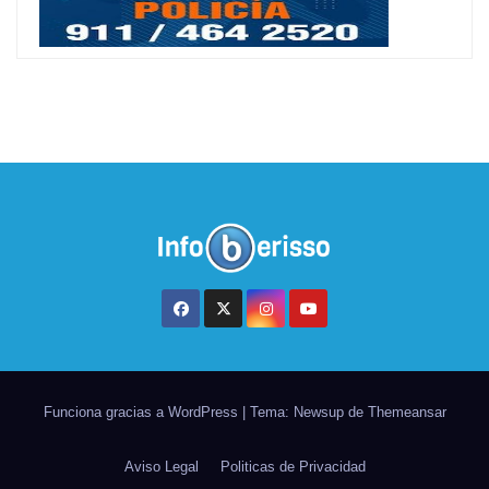
Funciona gracias a WordPress
|
Tema: Newsup de
Themeansar
Aviso Legal
Politicas de Privacidad