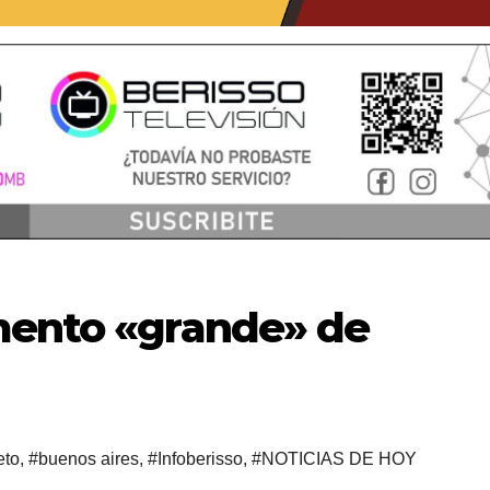
mento «grande» de
eto
,
#buenos aires
,
#Infoberisso
,
#NOTICIAS DE HOY