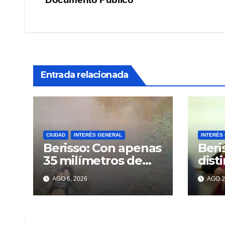
entradas
Entrada relacionada
CIUDAD
INTERÉS GENERAL
INTERÉS
Berisso: Con apenas
Beri
35 milímetros de
dist
lluvia ya se sienten
enco
AGO 6, 2026
AGO 2
los problemas
«VA
MAR