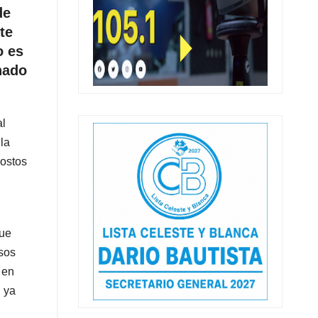
de
te
o es
nado
al
la
costos
que
esos
 en
l ya