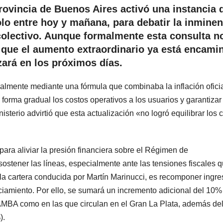
Provincia de Buenos Aires activó una instancia 
olo entre hoy y mañana, para debatir la inminen
e colectivo. Aunque formalmente esta consulta n
n que el aumento extraordinario ya está encami
izará en los próximos días.
ualmente mediante una fórmula que combinaba la inflación ofici
rma gradual los costos operativos a los usuarios y garantizar 
isterio advirtió que esta actualización «no logró equilibrar los 
para aliviar la presión financiera sobre el Régimen de
ostener las líneas, especialmente ante las tensiones fiscales 
 la cartera conducida por Martín Marinucci, es recomponer ingr
nciamiento. Por ello, se sumará un incremento adicional del 10%
l AMBA como en las que circulan en el Gran La Plata, además de
).