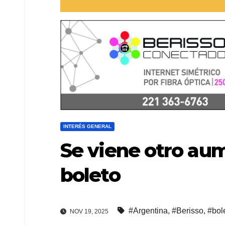
INTERÉS GENERAL
Se viene otro au
boleto
#Argentina
,
#Berisso
,
#bol
NOV 19, 2025