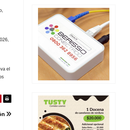
o,
2026,
iva el
os
ión