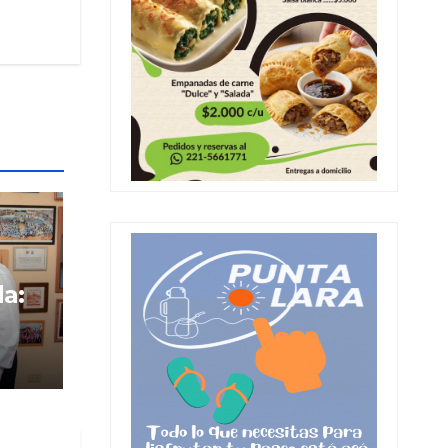
da:
ico
ja