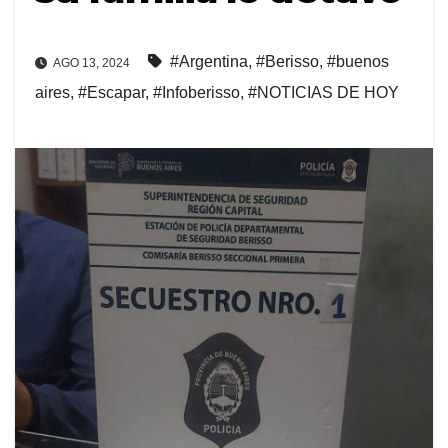
#Argentina
,
#Berisso
,
#buenos
AGO 13, 2024
aires
,
#Escapar
,
#Infoberisso
,
#NOTICIAS DE HOY