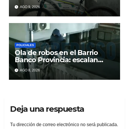
barrio Banco Provincia
AGO 9, 2026
POLICIALES
Ola de robos en el Barrio
Banco Provincia: escalan
paredes en la noche y nadie
AGO 8, 2026
responde
Deja una respuesta
Tu dirección de correo electrónico no será publicada.