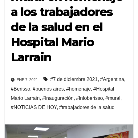
a los trabajadores
de la salud en el
Hospital Mario
Larrain
#7 de diciembre 2021
,
#Argentina
,
ENE 7, 2021
#Berisso
,
#buenos aires
,
#homenaje
,
#Hospital
Mario Larrain
,
#Inauguración
,
#Infoberisso
,
#mural
,
#NOTICIAS DE HOY
,
#trabajadores de la salud