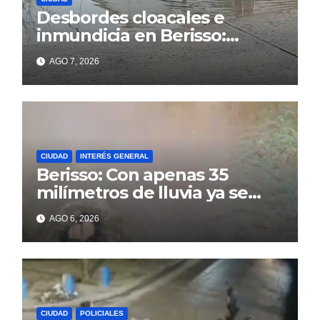
Desbordes cloacales e
inmundicia en Berisso:
colapso de la red en la calle
AGO 7, 2026
14
CIUDAD
INTERÉS GENERAL
Berisso: Con apenas 35
milímetros de lluvia ya se
sienten los problemas
AGO 6, 2026
CIUDAD
POLICIALES