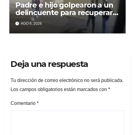
Padre e hijo golpearon a un
delincuente para recuperar
un celular robado en Berisso
AGO 6, 2026
Deja una respuesta
Tu dirección de correo electrónico no será publicada.
Los campos obligatorios están marcados con
*
Comentario
*