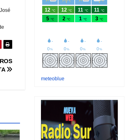
 José
de
EROS
TA
meteoblue