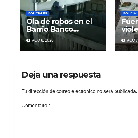
POLICIALES
POLICIA
Ola de robos en el
Fuer
Barrio Banco
viol
Provincia: escalan
y en
AGO 8, 2026
AGO 7
paredes en la
dro
noche y nadie
responde
Deja una respuesta
Tu dirección de correo electrónico no será publicada.
Comentario
*