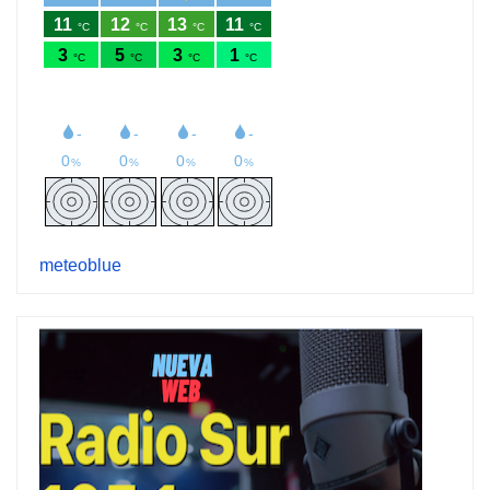
meteoblue