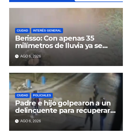
CIUDAD
INTERÉS GENERAL
Berisso: Con apenas 35
milímetros de lluvia ya se
sienten los problemas
AGO 6, 2026
CIUDAD
POLICIALES
Padre e hijo golpearon a un
delincuente para recuperar
un celular robado en Berisso
AGO 6, 2026