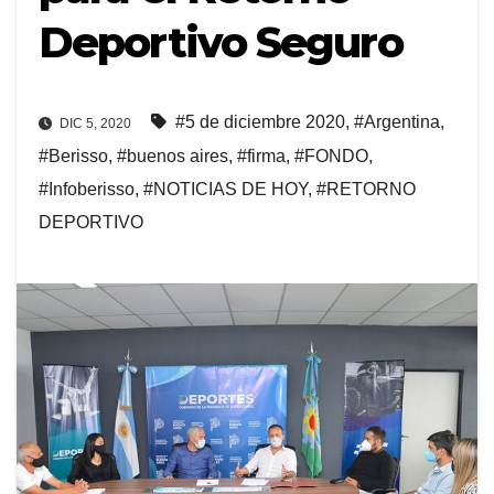
Deportivo Seguro
#5 de diciembre 2020
,
#Argentina
,
DIC 5, 2020
#Berisso
,
#buenos aires
,
#firma
,
#FONDO
,
#Infoberisso
,
#NOTICIAS DE HOY
,
#RETORNO
DEPORTIVO