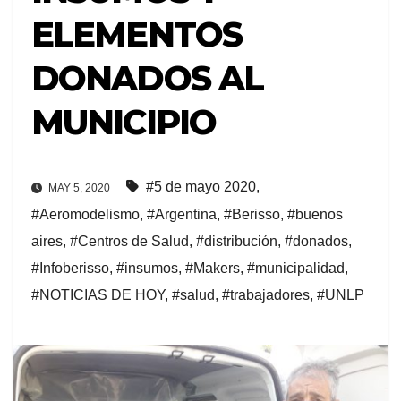
ELEMENTOS
DONADOS AL
MUNICIPIO
#5 de mayo 2020
,
MAY 5, 2020
#Aeromodelismo
,
#Argentina
,
#Berisso
,
#buenos
aires
,
#Centros de Salud
,
#distribución
,
#donados
,
#Infoberisso
,
#insumos
,
#Makers
,
#municipalidad
,
#NOTICIAS DE HOY
,
#salud
,
#trabajadores
,
#UNLP