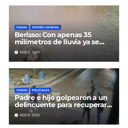
CIUDAD
INTERÉS GENERAL
Berisso: Con apenas 35
milímetros de lluvia ya se
sienten los problemas
AGO 6, 2026
CIUDAD
POLICIALES
Padre e hijo golpearon a un
delincuente para recuperar
un celular robado en Berisso
AGO 6, 2026