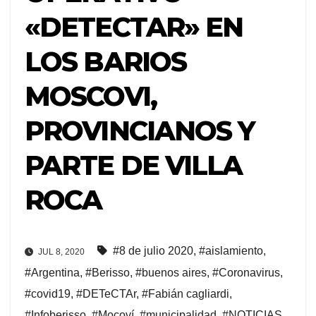
«DETECTAR» EN
LOS BARIOS
MOSCOVI,
PROVINCIANOS Y
PARTE DE VILLA
ROCA
#8 de julio 2020
,
#aislamiento
,
JUL 8, 2020
#Argentina
,
#Berisso
,
#buenos aires
,
#Coronavirus
,
#covid19
,
#DETeCTAr
,
#Fabián cagliardi
,
#Infoberisso
,
#Mocoví
,
#municipalidad
,
#NOTICIAS