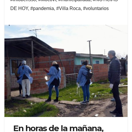
DE HOY
,
#pandemia
,
#Villa Roca
,
#voluntarios
En horas de la mañana,