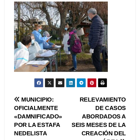
Navegación
MUNICIPIO:
RELEVAMIENTO
OFICIALMENTE
DE CASOS
de
«DAMNIFICADO»
ABORDADOS A
entradas
POR LA ESTAFA
SEIS MESES DE LA
NEDELISTA
CREACIÓN DEL