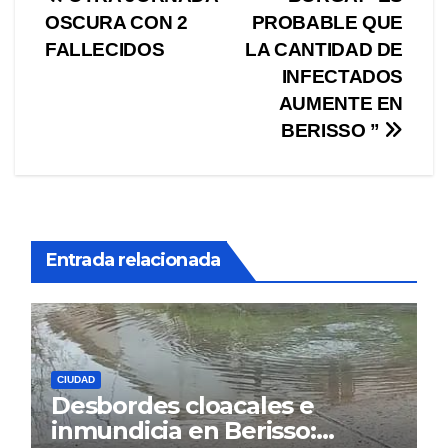
Navegación
OSCURA CON 2
PROBABLE QUE
de
FALLECIDOS
LA CANTIDAD DE
entradas
INFECTADOS
AUMENTE EN
BERISSO ”
Entrada relacionada
CIUDAD
Desbordes cloacales e
inmundicia en Berisso: