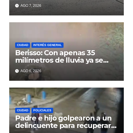
colapso de la red en la calle
AGO 7, 2026
14
CIUDAD
INTERÉS GENERAL
Berisso: Con apenas 35
milímetros de lluvia ya se
sienten los problemas
AGO 6, 2026
CIUDAD
POLICIALES
Padre e hijo golpearon a un
delincuente para recuperar
un celular robado en Berisso