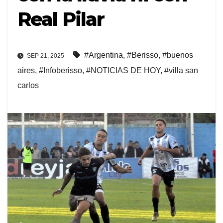
Real Pilar
#Argentina
,
#Berisso
,
#buenos
SEP 21, 2025
aires
,
#Infoberisso
,
#NOTICIAS DE HOY
,
#villa san
carlos