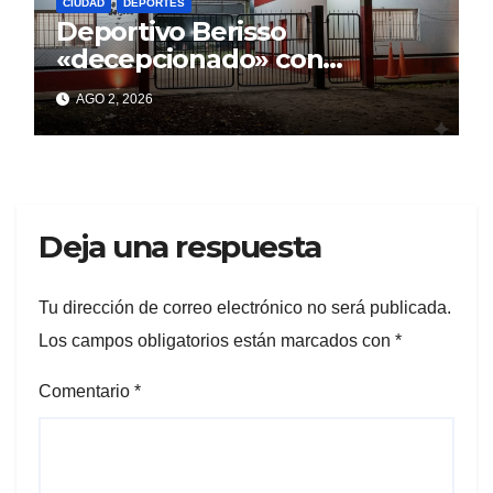
CIUDAD
DEPORTES
Deportivo Berisso
«decepcionado» con
Cagliardi y sus promesas
AGO 2, 2026
incumplidas
Deja una respuesta
Tu dirección de correo electrónico no será publicada.
Los campos obligatorios están marcados con
*
Comentario
*