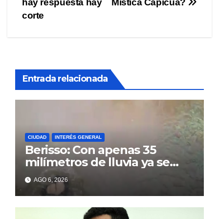
hay respuesta hay
Mística Capicúa?
de
corte
entradas
Entrada relacionada
CIUDAD
INTERÉS GENERAL
Berisso: Con apenas 35
milímetros de lluvia ya se
sienten los problemas
AGO 6, 2026