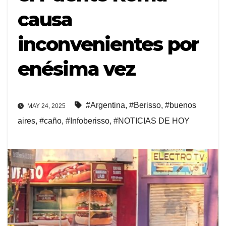
causa
inconvenientes por
enésima vez
#Argentina
,
#Berisso
,
#buenos
MAY 24, 2025
aires
,
#caño
,
#Infoberisso
,
#NOTICIAS DE HOY