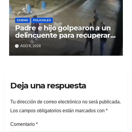
CIUDAD
POLICIALES
Padre e hijo golpearon a un
delincuente para recuperar
un celular robado en Berisso
AGO 6, 2026
Deja una respuesta
Tu dirección de correo electrónico no será publicada.
Los campos obligatorios están marcados con
*
Comentario
*