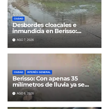
CIUDAD
Desbordes cloacales e
inmundicia en Berisso:
colapso de la red en la calle
AGO 7, 2026
14
CIUDAD
INTERÉS GENERAL
Berisso: Con apenas 35
milímetros de lluvia ya se
sienten los problemas
AGO 6, 2026