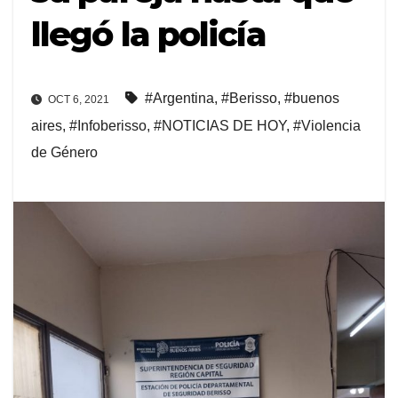
llegó la policía
#Argentina
,
#Berisso
,
#buenos
OCT 6, 2021
aires
,
#Infoberisso
,
#NOTICIAS DE HOY
,
#Violencia
de Género