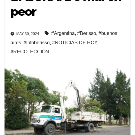
peor
#Argentina
,
#Berisso
,
#buenos
MAY 30, 2024
aires
,
#Infoberisso
,
#NOTICIAS DE HOY
,
#RECOLECCIÓN