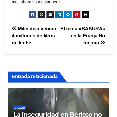
mal, ahora va a estar peor.
Navegación
Milei deja vencer
El tema «BASURA»
4 millones de litros
en la Franja No
de
de leche
mejora
entradas
Entrada relacionada
CIUDAD
La inseguridad en Berisso no