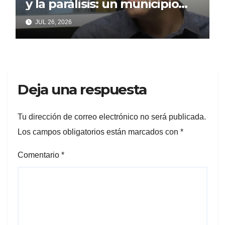
y la parálisis: un municipio
acorralado por la falta de
JUL 26, 2026
gestión y el desencanto
vecino
Deja una respuesta
Tu dirección de correo electrónico no será publicada.
Los campos obligatorios están marcados con
*
Comentario
*