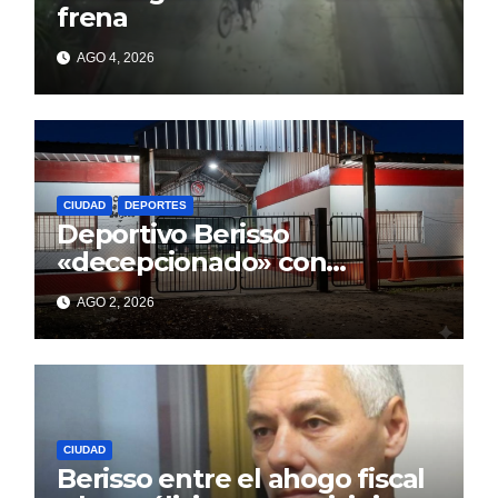
frena
AGO 4, 2026
CIUDAD
DEPORTES
Deportivo Berisso
«decepcionado» con
Cagliardi y sus promesas
AGO 2, 2026
incumplidas
CIUDAD
Berisso entre el ahogo fiscal