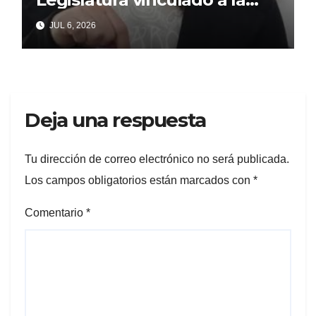
concejal libertaria no quiere
JUL 6, 2026
soltar al «ESTADO»
Deja una respuesta
Tu dirección de correo electrónico no será publicada.
Los campos obligatorios están marcados con
*
Comentario
*