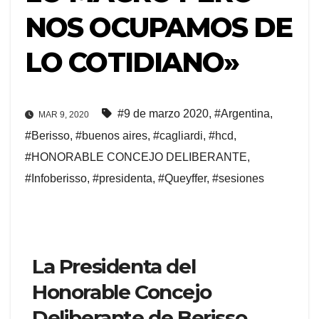
NOS OCUPAMOS DE
LO COTIDIANO»
#9 de marzo 2020
,
#Argentina
,
MAR 9, 2020
#Berisso
,
#buenos aires
,
#cagliardi
,
#hcd
,
#HONORABLE CONCEJO DELIBERANTE
,
#Infoberisso
,
#presidenta
,
#Queyffer
,
#sesiones
La Presidenta del
Honorable Concejo
Deliberante de Berisso,