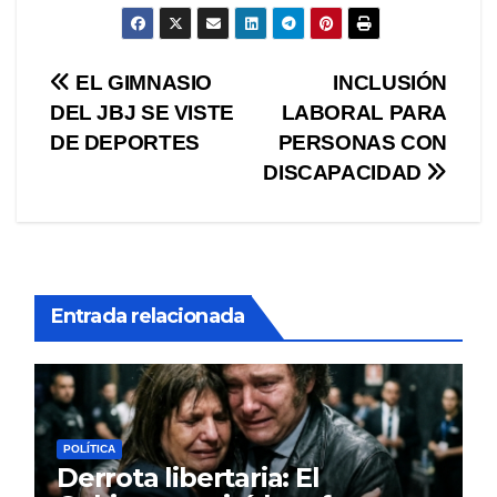
Navegación
EL GIMNASIO
INCLUSIÓN
DEL JBJ SE VISTE
LABORAL PARA
de
DE DEPORTES
PERSONAS CON
entradas
DISCAPACIDAD
Entrada relacionada
POLÍTICA
Derrota libertaria: El