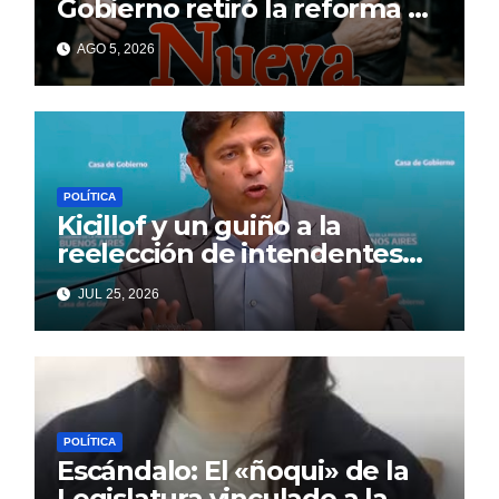
Gobierno retiró la reforma a
la Ley de Tierras en el
AGO 5, 2026
Senado
POLÍTICA
Kicillof y un guiño a la
reelección de intendentes
que Cagliardi espera ansioso
JUL 25, 2026
POLÍTICA
Escándalo: El «ñoqui» de la
Legislatura vinculado a la