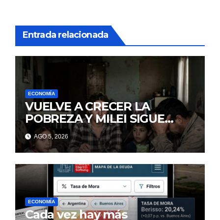
Entrada relacionada
ECONOMÍA
VUELVE A CRECER LA
POBREZA Y MILEI SIGUE
MINTIENDO
AGO 5, 2026
ECONOMÍA
Cada vez hay más