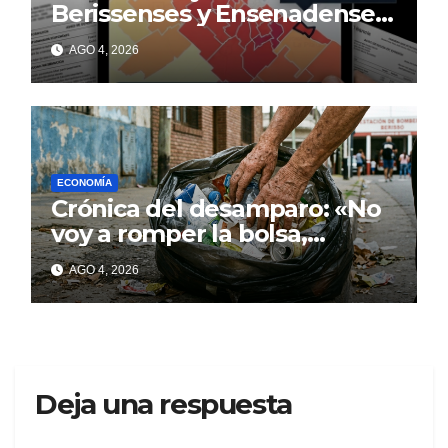
Berissenses y Ensenadenses
con deudas incobrables
AGO 4, 2026
ECONOMÍA
Crónica del desamparo: «No
voy a romper la bolsa,
quédese tranquilo…»
AGO 4, 2026
Deja una respuesta