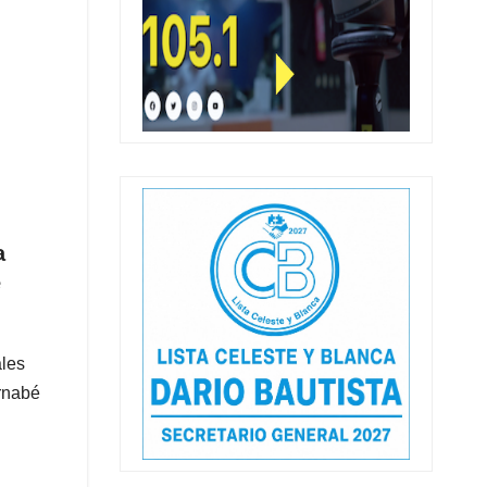
a
e
ales
rnabé