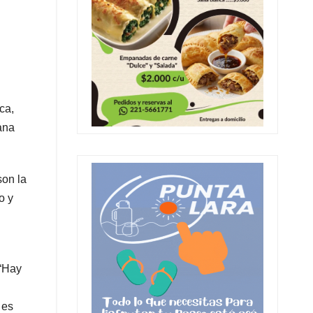
ca,
ana
son la
o y
 “Hay
 es