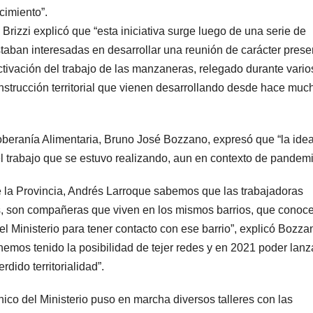
cimiento”.
 Brizzi explicó que “esta iniciativa surge luego de una serie de
taban interesadas en desarrollar una reunión de carácter prese
ctivación del trabajo de las manzaneras, relegado durante vario
onstrucción territorial que vienen desarrollando desde hace muc
Soberanía Alimentaria, Bruno José Bozzano, expresó que “la ide
el trabajo que se estuvo realizando, aun en contexto de pandemi
e la Provincia, Andrés Larroque sabemos que las trabajadoras
s, son compañeras que viven en los mismos barrios, que conoce
l Ministerio para tener contacto con ese barrio”, explicó Bozza
hemos tenido la posibilidad de tejer redes y en 2021 poder lanza
dido territorialidad”.
nico del Ministerio puso en marcha diversos talleres con las