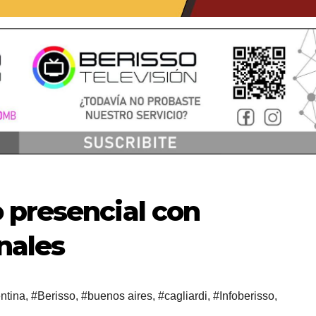
 presencial con
nales
ntina
,
#Berisso
,
#buenos aires
,
#cagliardi
,
#Infoberisso
,