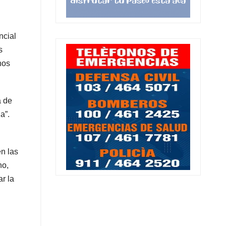
ncial
s
hos
a de
a”.
n las
no,
r la