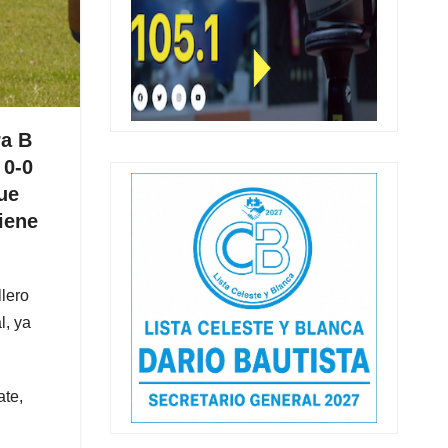
ra B
 0-0
ue
iene
llero
l, ya
ate,