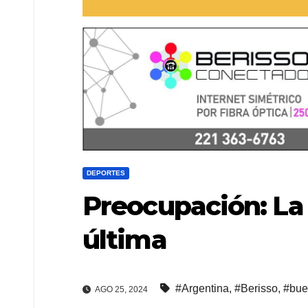
DEPORTES
Preocupación: La
última
#Argentina
,
#Berisso
,
#bue
AGO 25, 2024