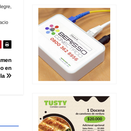
legre,
acio
amen
no en
la