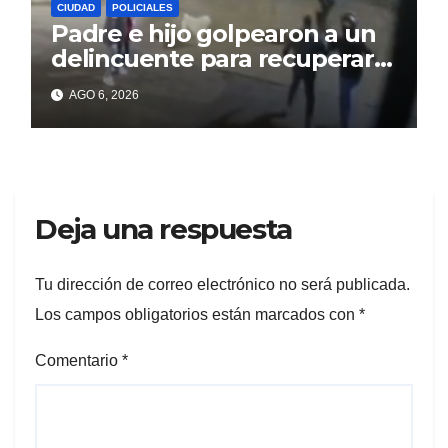
CIUDAD
POLICIALES
Padre e hijo golpearon a un
delincuente para recuperar
un celular robado en Berisso
AGO 6, 2026
Deja una respuesta
Tu dirección de correo electrónico no será publicada.
Los campos obligatorios están marcados con
*
Comentario
*