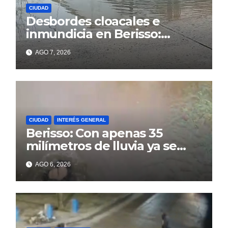
CIUDAD
Desbordes cloacales e
inmundicia en Berisso:
colapso de la red en la calle
AGO 7, 2026
14
CIUDAD
INTERÉS GENERAL
Berisso: Con apenas 35
milímetros de lluvia ya se
sienten los problemas
AGO 6, 2026