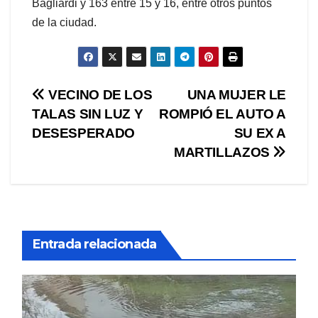
Bagliardi y 163 entre 15 y 16, entre otros puntos
de la ciudad.
Navegación
VECINO DE LOS
UNA MUJER LE
TALAS SIN LUZ Y
ROMPIÓ EL AUTO A
de
DESESPERADO
SU EX A
entradas
MARTILLAZOS
Entrada relacionada