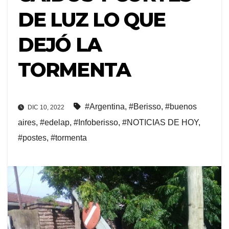
DE LUZ LO QUE
DEJÓ LA
TORMENTA
#Argentina
,
#Berisso
,
#buenos
DIC 10, 2022
aires
,
#edelap
,
#Infoberisso
,
#NOTICIAS DE HOY
,
#postes
,
#tormenta