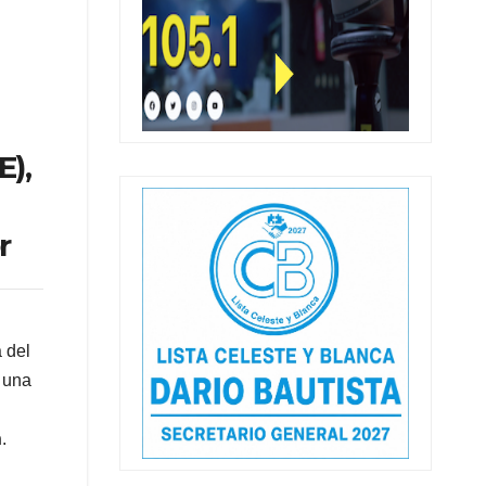
E),
r
 del
 una
n
.