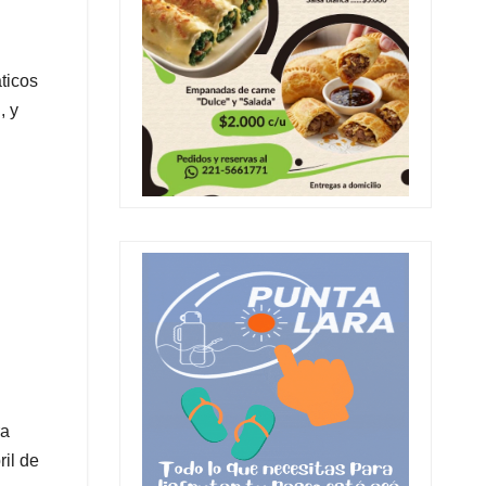
ticos
, y
ra
ril de