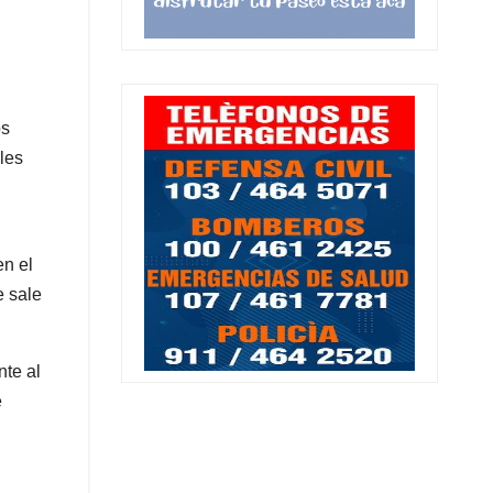
os
les
en el
e sale
nte al
e