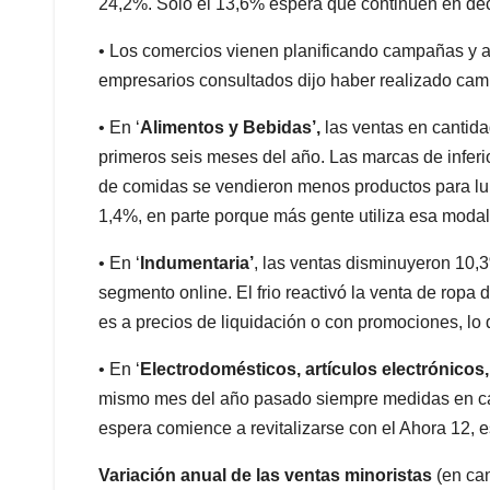
24,2%. Solo el 13,6% espera que continúen en dec
• Los comercios vienen planificando campañas y ac
empresarios consultados dijo haber realizado cam
• En ‘
Alimentos y Bebidas’,
las ventas en cantid
primeros seis meses del año. Las marcas de inferi
de comidas se vendieron menos productos para lun
1,4%, en parte porque más gente utiliza esa moda
• En ‘
Indumentaria’
, las ventas disminuyeron 10,
segmento online. El frio reactivó la venta de ropa
es a precios de liquidación o con promociones, lo 
• En ‘
Electrodomésticos, artículos electrónicos
mismo mes del año pasado siempre medidas en ca
espera comience a revitalizarse con el Ahora 12, 
Variación anual de las ventas minoristas
(en ca