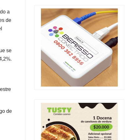
ndo a
es de
l
ue se
24,2%.
estre
ago de