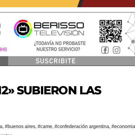
12» SUBIERON LAS
na
,
#buenos aires
,
#came
,
#confederación argentina
,
#economi