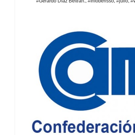
#Gerardo Díaz Beltrán.
,
#Infoberisso
,
#julio
,
#