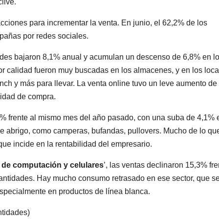
live.
ciones para incrementar la venta. En junio, el 62,2% de los
pañas por redes sociales.
ades bajaron 8,1% anual y acumulan un descenso de 6,8% en l
or calidad fueron muy buscadas en los almacenes, y en los loca
ch y más para llevar. La
venta online tuvo un leve aumento de
lidad de compra.
3% frente al mismo mes del año pasado, con una suba de 4,1% 
 de abrigo, como camperas, bufandas, pullovers. Mucho de lo qu
que incide en la rentabilidad del empresario.
, de computación y celulares
’, las ventas declinaron 15,3% fre
ntidades. Hay mucho consumo retrasado en ese sector, que s
especialmente en productos de línea blanca.
ntidades)